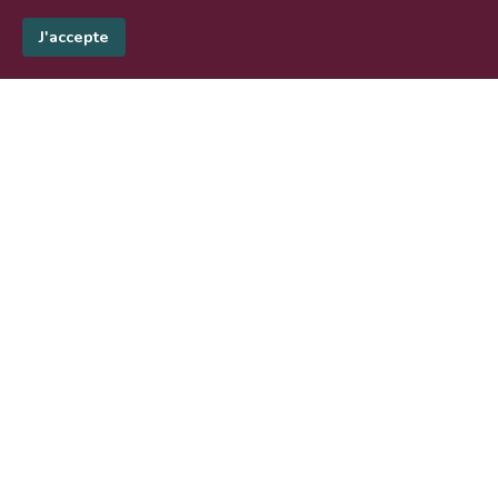
J'accepte
Lire la suite
3 Mars 2026
L’audit français s’aligne sur
les standards internationaux