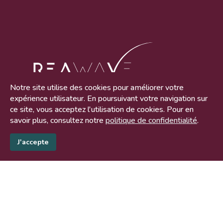
Notre site utilise des cookies pour améliorer votre
expérience utilisateur. En poursuivant votre navigation sur
ce site, vous acceptez l'utilisation de cookies. Pour en
Nous contacter
savoir plus, consultez notre
politique de confidentialité
.
06 98 56 51 31
contact@reawave.fr
J'accepte
140 bis rue de Rennes
75006 PARIS
Plan du site