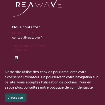
Nous contacter
06 98 56 51 31
contact@reawave.fr
140 bis rue de Rennes
75006 PARIS
Notre site utilise des cookies pour améliorer votre
Plan du site
expérience utilisateur. En poursuivant votre navigation sur
">
Accueil
Nous sommes
ce site, vous acceptez l'utilisation de cookies. Pour en
Vous êtes
Vos besoins
savoir plus, consultez notre
politique de confidentialité
.
Blog
Actualités
Recrutement
Contact
J'accepte