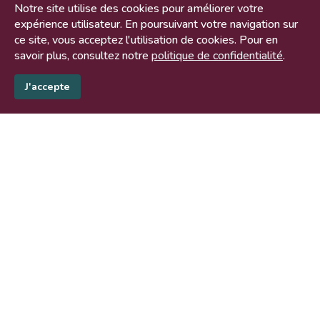
Notre site utilise des cookies pour améliorer votre
140 bis rue de Rennes
expérience utilisateur. En poursuivant votre navigation sur
75006 PARIS
ce site, vous acceptez l'utilisation de cookies. Pour en
savoir plus, consultez notre
politique de confidentialité
.
J'accepte
Plan du site
">
Accueil
Nous sommes
Vous êtes
Vos besoins
Blog
Actualités
Recrutement
Contact
Mentions légales
- Copyright
Tous droits réservés -
Design by Expert SA