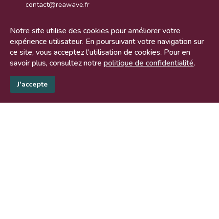
contact@reawave.fr
140 bis rue de Rennes
Notre site utilise des cookies pour améliorer votre
75006 PARIS
expérience utilisateur. En poursuivant votre navigation sur
ce site, vous acceptez l'utilisation de cookies. Pour en
savoir plus, consultez notre
politique de confidentialité
.
Plan du site
J'accepte
">
Accueil
Nous sommes
Vous êtes
Vos besoins
Blog
Actualités
Recrutement
Contact
Mentions légales
- Copyright
Tous droits réservés -
Design by Expert SA